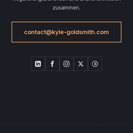
zusammen.
contact@kyle-goldsmith.com