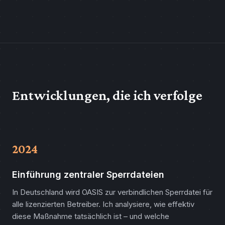
Entwicklungen, die ich verfolge
2024
Einführung zentraler Sperrdateien
In Deutschland wird OASIS zur verbindlichen Sperrdatei für
alle lizenzierten Betreiber. Ich analysiere, wie effektiv
diese Maßnahme tatsächlich ist – und welche