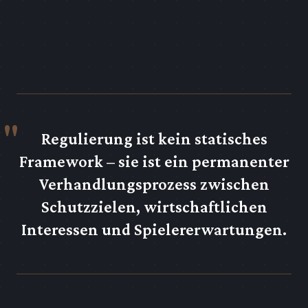
Regulierung ist kein statisches
Framework – sie ist ein permanenter
Verhandlungsprozess zwischen
Schutzzielen, wirtschaftlichen
Interessen und Spielererwartungen.