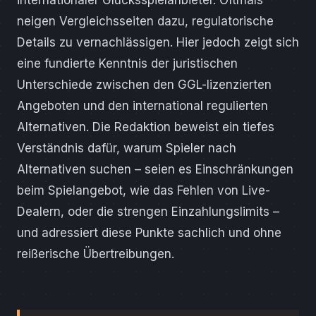
internationaler Glücksspielanbieter. Oftmals
neigen Vergleichsseiten dazu, regulatorische
Details zu vernachlässigen. Hier jedoch zeigt sich
eine fundierte Kenntnis der juristischen
Unterschiede zwischen den GGL-lizenzierten
Angeboten und den international regulierten
Alternativen. Die Redaktion beweist ein tiefes
Verständnis dafür, warum Spieler nach
Alternativen suchen – seien es Einschränkungen
beim Spielangebot, wie das Fehlen von Live-
Dealern, oder die strengen Einzahlungslimits –
und adressiert diese Punkte sachlich und ohne
reißerische Übertreibungen.