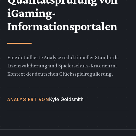
iGaming-
Informationsportalen
Eine detaillierte Analyse redaktioneller Standards,
Lizenzvalidierung und Spielerschutz-Kriterien im
Kontext der deutschen Glücksspielregulierung.
Kyle Goldsmith
ANALYSIERT VON