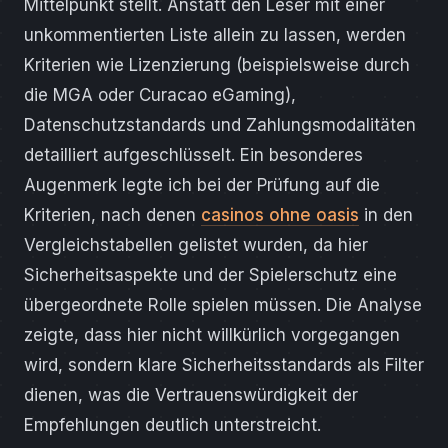
Mittelpunkt stellt. Anstatt den Leser mit einer
unkommentierten Liste allein zu lassen, werden
Kriterien wie Lizenzierung (beispielsweise durch
die MGA oder Curacao eGaming),
Datenschutzstandards und Zahlungsmodalitäten
detailliert aufgeschlüsselt. Ein besonderes
Augenmerk legte ich bei der Prüfung auf die
Kriterien, nach denen
casinos ohne oasis
in den
Vergleichstabellen gelistet wurden, da hier
Sicherheitsaspekte und der Spielerschutz eine
übergeordnete Rolle spielen müssen. Die Analyse
zeigte, dass hier nicht willkürlich vorgegangen
wird, sondern klare Sicherheitsstandards als Filter
dienen, was die Vertrauenswürdigkeit der
Empfehlungen deutlich unterstreicht.