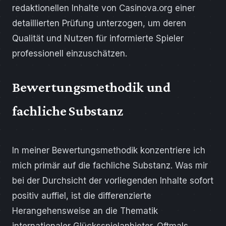
redaktionellen Inhalte von Casinova.org einer
detaillierten Prüfung unterzogen, um deren
Qualität und Nutzen für informierte Spieler
professionell einzuschätzen.
Bewertungsmethodik und
fachliche Substanz
In meiner Bewertungsmethodik konzentriere ich
mich primär auf die fachliche Substanz. Was mir
bei der Durchsicht der vorliegenden Inhalte sofort
positiv auffiel, ist die differenzierte
Herangehensweise an die Thematik