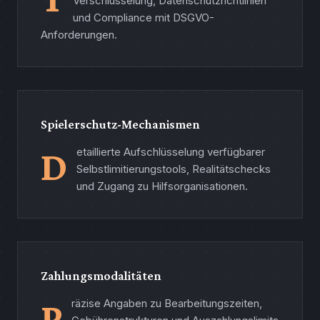
Verschlüsselung, Datenschutzrichtlinien
und Compliance mit DSGVO-
Anforderungen.
Spielerschutz-Mechanismen
Detaillierte Aufschlüsselung verfügbarer
Selbstlimitierungstools, Realitätschecks
und Zugang zu Hilfsorganisationen.
Zahlungsmodalitäten
Präzise Angaben zu Bearbeitungszeiten,