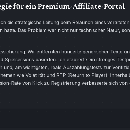
gie für ein Premium-Affiliate-Portal
ch die strategische Leitung beim Relaunch eines veraltete
n hatte. Das Problem war nicht nur technischer Natur, son
tätssicherung. Wir entfernten hunderte generischer Texte un
d Spielsessions basierten. Ich etablierte ein strenges Test
n und, am wichtigsten, reale Auszahlungstests zur Verifiz
 Themen wie Volatilität und RTP (Return to Player). Innerha
ion-Rate von Klick zu Registrierung verbesserte sich von 