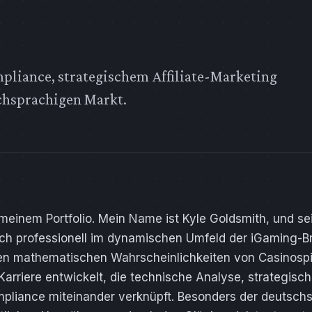
pliance, strategischem Affiliate-Marketing
schsprachigen Markt.
meinem Portfolio. Mein Name ist Kyle Goldsmith, und se
ch professionell im dynamischen Umfeld der iGaming-Br
en mathematischen Wahrscheinlichkeiten von Casinospi
arriere entwickelt, die technische Analyse, strategisch
mpliance miteinander verknüpft. Besonders der deutsch