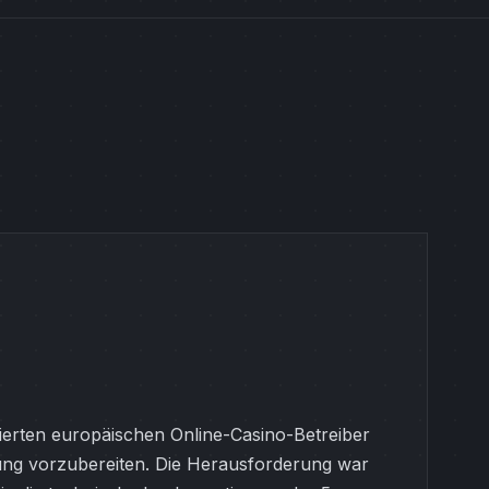
lierten europäischen Online-Casino-Betreiber
ung vorzubereiten. Die Herausforderung war