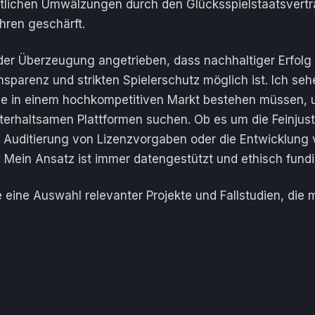
tlichen Umwälzungen durch den Glücksspielstaatsvertr
hren geschärft.
der Überzeugung angetrieben, dass nachhaltiger Erfolg 
sparenz und strikten Spielerschutz möglich ist. Ich seh
ie in einem hochkompetitiven Markt bestehen müssen, u
nterhaltsamen Plattformen suchen. Ob es um die Feinjus
Auditierung von Lizenzvorgaben oder die Entwicklung 
: Mein Ansatz ist immer datengestützt und ethisch fundi
 eine Auswahl relevanter Projekte und Fallstudien, die m