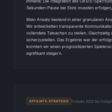
immens: Die Integration des OASIS-Sperrsys
Sekunden-Pause bei Slots mussten erfolgen,
Mein Ansatz bestand in einer granularen A
Wir entwickelten transparente Kommunikations
vollendete Tatsachen zu stellen. Gleichzei
sicherzustellen. Das Ergebnis war der erfol
konnten wir einen prognostizierten Spieler
signifikant steigern.
Frühjahr 2022 bis Frühja
AFFILIATE-STRATEGIE