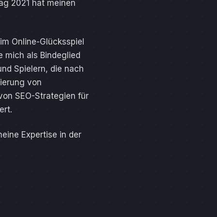
ag 2021 hat meinen
im Online-Glücksspiel
e mich als Bindeglied
nd Spielern, die nach
tierung von
von SEO-Strategien für
ert.
eine Expertise in der