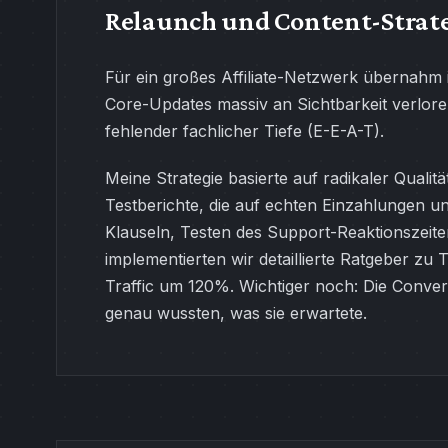
Relaunch und Content-Strate
Für ein großes Affiliate-Netzwerk übernahm i
Core-Updates massiv an Sichtbarkeit verlore
fehlender fachlicher Tiefe (E-E-A-T).
Meine Strategie basierte auf radikaler Quali
Testberichte, die auf echten Einzahlungen un
Klauseln, Testen des Support-Reaktionszeite
implementierten wir detaillierte Ratgeber zu
Traffic um 120%. Wichtiger noch: Die Convers
genau wussten, was sie erwartete.