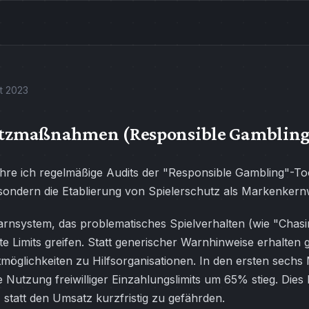
t 2023
utzmaßnahmen (Responsible Gambling
e ich regelmäßige Audits der "Responsible Gambling"-Tools 
 sondern die Etablierung von Spielerschutz als Markenkern
arnsystem, das problematisches Spielverhalten (wie "Chasi
 Limits greifen. Statt generischer Warnhinweise erhalten g
tmöglichkeiten zu Hilfsorganisationen. In den ersten sech
utzung freiwilliger Einzahlungslimits um 65% stieg. Dies 
 statt den Umsatz kurzfristig zu gefährden.