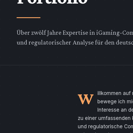
Über zwölf Jahre Expertise in iGaming-Com
und regulatorischer Analyse für den deut
W
illkommen auf 
bewege ich mi
Interesse an d
zu einer umfassenden K
und regulatorische Co