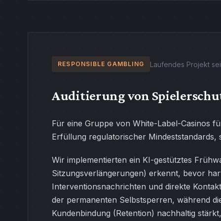
Laufendes Projekt sei
RESPONSIBLE GAMBLING
Auditierung von Spielersch
Für eine Gruppe von White-Label-Casinos führ
Erfüllung regulatorischer Mindeststandards,
Wir implementierten ein KI-gestütztes Frühw
Sitzungsverlängerungen) erkennt, bevor harte
Interventionsnachrichten und direkte Kontak
der permanenten Selbstsperren, während die N
Kundenbindung (Retention) nachhaltig stärkt,