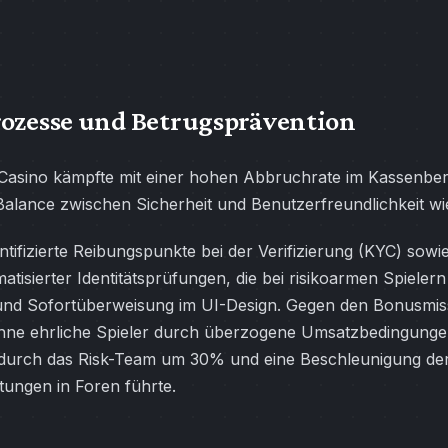
ozesse und Betrugsprävention
-Casino kämpfte mit einer hohen Abbruchrate im Kassenbere
alance zwischen Sicherheit und Benutzerfreundlichkeit wi
entifizierte Reibungspunkte bei der Verifizierung (KYC) sow
isierter Identitätsprüfungen, die bei risikoarmen Spielern 
nd Sofortüberweisung im UI-Design. Gegen den Bonusmiss
ne ehrliche Spieler durch überzogene Umsatzbedingungen 
urch das Risk-Team um 30% und eine Beschleunigung der 
tungen in Foren führte.